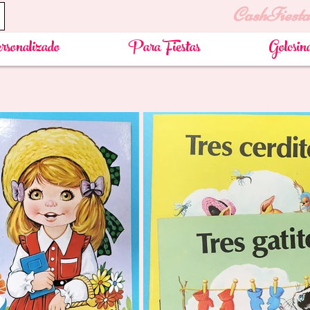
CashFiesta
rsonalizado
Para Fiestas
Golosin