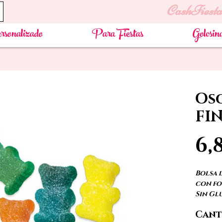
CashFiesta
rsonalizado
Para Fiestas
Golosin
Os
FIN
6,
Bolsa 
con fo
Sin Glu
Cant