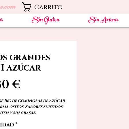
s.com
Carrito
as
Sin Gluten
Sin Azúcar
os grandes
I azúcar
Precio
80 €
de 1kg de gominolas de azúcar
rma ositos. Sabores surtidos.
ten y sin grasas.
idad
*