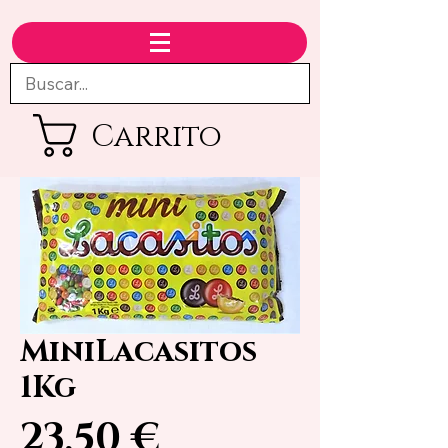
Carrito
MiniLacasitos
1Kg
Precio
23,50 €