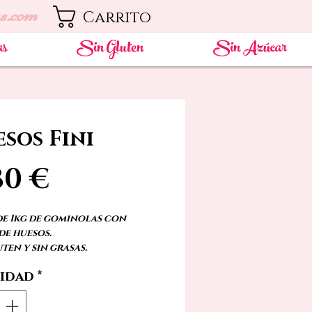
s.com
Carrito
as
Sin Gluten
Sin Azúcar
sos Fini
Precio
80 €
de 1kg de gominolas con
de huesos.
ten y sin grasas.
idad
*