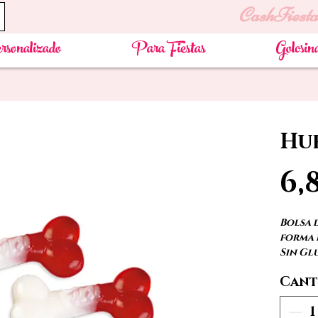
CashFiesta
rsonalizado
Para Fiestas
Golosin
Hue
6,
Bolsa 
forma 
Sin Glu
Cant