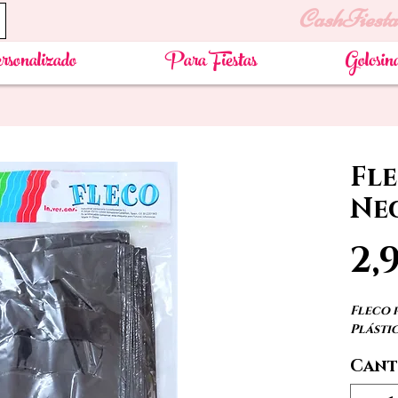
CashFiesta
rsonalizado
Para Fiestas
Golosin
Fl
Ne
2,
Fleco 
Plásti
Cant