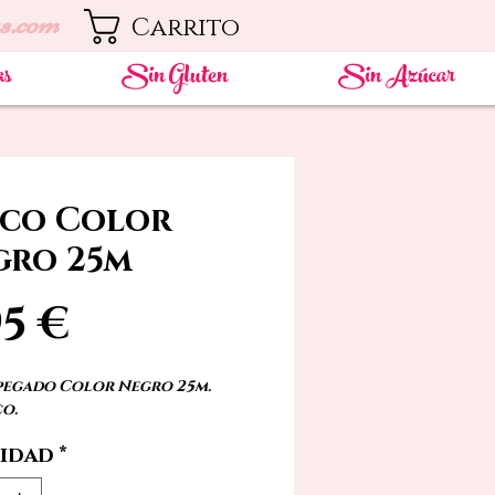
s.com
Carrito
as
Sin Gluten
Sin Azúcar
eco Color
gro 25m
Precio
95 €
pegado Color Negro 25m.
co.
idad
*