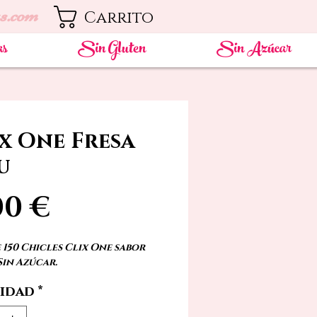
s.com
Carrito
as
Sin Gluten
Sin Azúcar
x One Fresa
u
Precio
00 €
 150 Chicles Clix One sabor
Sin Azúcar.
idad
*