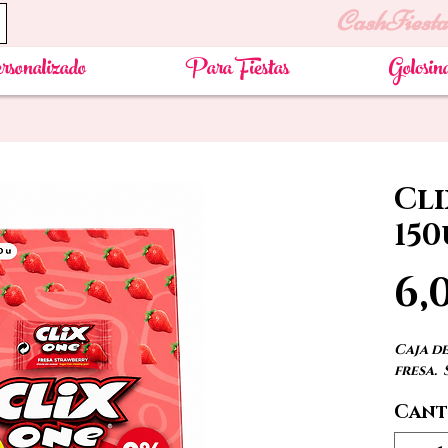
CashFiesta
rsonalizado
Para Fiestas
Golosin
Cli
150
6,
Caja de
fresa. 
Cant